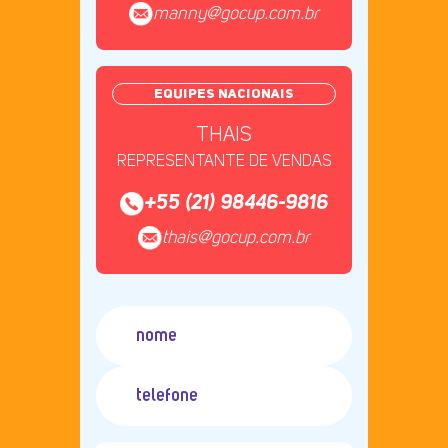
manny@gocup.com.br
EQUIPES NACIONAIS
THAIS
REPRESENTANTE DE VENDAS
+55 (21) 98446-9816
thais@gocup.com.br