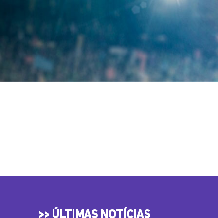
Traga seu(s) craque(s) para o maior
TORNEIO DE FUTEBOL INFANTIL
DO MUNDO!
Em breve mais informações sobre a 11ª
edição do Go Cup. Nos acompanhe nas
redes sociais e inscreva-se na nossa
newsletter para ficar por dentro de todas
novidades.
>> ÚLTIMAS NOTÍCIAS